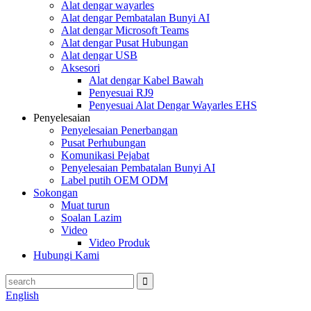
Alat dengar wayarles
Alat dengar Pembatalan Bunyi AI
Alat dengar Microsoft Teams
Alat dengar Pusat Hubungan
Alat dengar USB
Aksesori
Alat dengar Kabel Bawah
Penyesuai RJ9
Penyesuai Alat Dengar Wayarles EHS
Penyelesaian
Penyelesaian Penerbangan
Pusat Perhubungan
Komunikasi Pejabat
Penyelesaian Pembatalan Bunyi AI
Label putih OEM ODM
Sokongan
Muat turun
Soalan Lazim
Video
Video Produk
Hubungi Kami
English