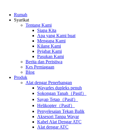
Rumah
Syarikat
Tentang Kami
Siapa Kita
Apa yang Kami buat
Mengapa Kami
Kilang Kami
Pejabat Kami
Pasukan Kami
Berita dan Peristiwa
Kes Perniagaan
Blog
Produk
Alat dengar Penerbangan
Wayarles dupleks penuh
Sokongan Tanah（Pasif）
Sayap Tetap（Pasif）
Helikopter（Pasif）
Penyelesaian Tekan Balik
Aksesori Tanpa Wayar
Kabel Alat Dengar ATC
Alat dengar ATC