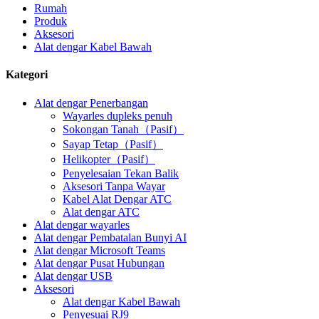
Rumah
Produk
Aksesori
Alat dengar Kabel Bawah
Kategori
Alat dengar Penerbangan
Wayarles dupleks penuh
Sokongan Tanah（Pasif）
Sayap Tetap（Pasif）
Helikopter（Pasif）
Penyelesaian Tekan Balik
Aksesori Tanpa Wayar
Kabel Alat Dengar ATC
Alat dengar ATC
Alat dengar wayarles
Alat dengar Pembatalan Bunyi AI
Alat dengar Microsoft Teams
Alat dengar Pusat Hubungan
Alat dengar USB
Aksesori
Alat dengar Kabel Bawah
Penyesuai RJ9