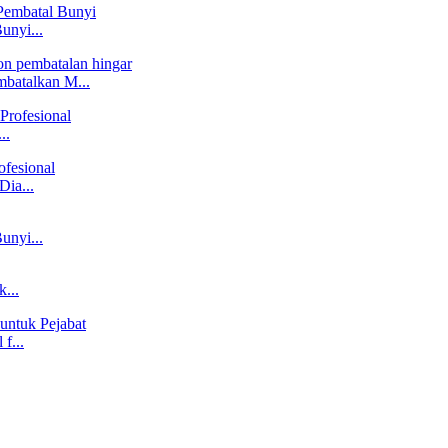
unyi...
batalkan M...
..
ia...
unyi...
...
f...