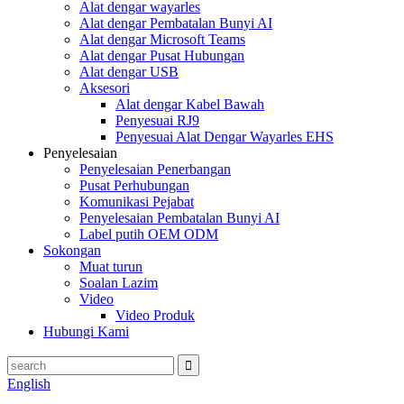
Alat dengar wayarles
Alat dengar Pembatalan Bunyi AI
Alat dengar Microsoft Teams
Alat dengar Pusat Hubungan
Alat dengar USB
Aksesori
Alat dengar Kabel Bawah
Penyesuai RJ9
Penyesuai Alat Dengar Wayarles EHS
Penyelesaian
Penyelesaian Penerbangan
Pusat Perhubungan
Komunikasi Pejabat
Penyelesaian Pembatalan Bunyi AI
Label putih OEM ODM
Sokongan
Muat turun
Soalan Lazim
Video
Video Produk
Hubungi Kami
English