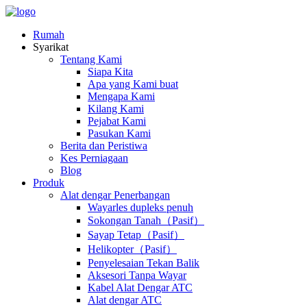
Rumah
Syarikat
Tentang Kami
Siapa Kita
Apa yang Kami buat
Mengapa Kami
Kilang Kami
Pejabat Kami
Pasukan Kami
Berita dan Peristiwa
Kes Perniagaan
Blog
Produk
Alat dengar Penerbangan
Wayarles dupleks penuh
Sokongan Tanah（Pasif）
Sayap Tetap（Pasif）
Helikopter（Pasif）
Penyelesaian Tekan Balik
Aksesori Tanpa Wayar
Kabel Alat Dengar ATC
Alat dengar ATC