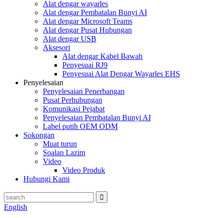
Alat dengar wayarles
Alat dengar Pembatalan Bunyi AI
Alat dengar Microsoft Teams
Alat dengar Pusat Hubungan
Alat dengar USB
Aksesori
Alat dengar Kabel Bawah
Penyesuai RJ9
Penyesuai Alat Dengar Wayarles EHS
Penyelesaian
Penyelesaian Penerbangan
Pusat Perhubungan
Komunikasi Pejabat
Penyelesaian Pembatalan Bunyi AI
Label putih OEM ODM
Sokongan
Muat turun
Soalan Lazim
Video
Video Produk
Hubungi Kami
English