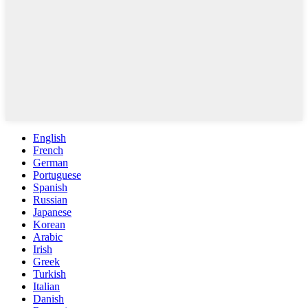
English
French
German
Portuguese
Spanish
Russian
Japanese
Korean
Arabic
Irish
Greek
Turkish
Italian
Danish