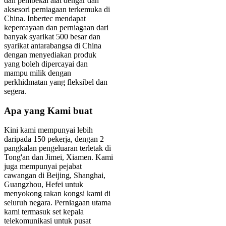
dan pembekal alat dengar dan
aksesori perniagaan terkemuka di
China. Inbertec mendapat
kepercayaan dan perniagaan dari
banyak syarikat 500 besar dan
syarikat antarabangsa di China
dengan menyediakan produk
yang boleh dipercayai dan
mampu milik dengan
perkhidmatan yang fleksibel dan
segera.
Apa yang Kami buat
Kini kami mempunyai lebih
daripada 150 pekerja, dengan 2
pangkalan pengeluaran terletak di
Tong'an dan Jimei, Xiamen. Kami
juga mempunyai pejabat
cawangan di Beijing, Shanghai,
Guangzhou, Hefei untuk
menyokong rakan kongsi kami di
seluruh negara. Perniagaan utama
kami termasuk set kepala
telekomunikasi untuk pusat