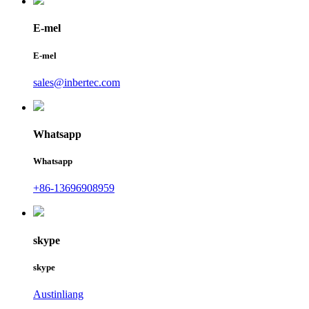
E-mel
E-mel
sales@inbertec.com
Whatsapp
Whatsapp
+86-13696908959
skype
skype
Austinliang