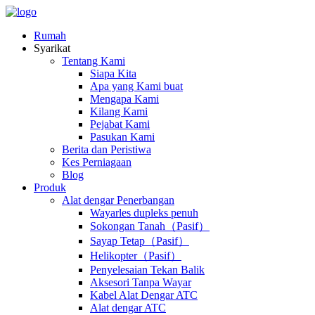
Rumah
Syarikat
Tentang Kami
Siapa Kita
Apa yang Kami buat
Mengapa Kami
Kilang Kami
Pejabat Kami
Pasukan Kami
Berita dan Peristiwa
Kes Perniagaan
Blog
Produk
Alat dengar Penerbangan
Wayarles dupleks penuh
Sokongan Tanah（Pasif）
Sayap Tetap（Pasif）
Helikopter（Pasif）
Penyelesaian Tekan Balik
Aksesori Tanpa Wayar
Kabel Alat Dengar ATC
Alat dengar ATC