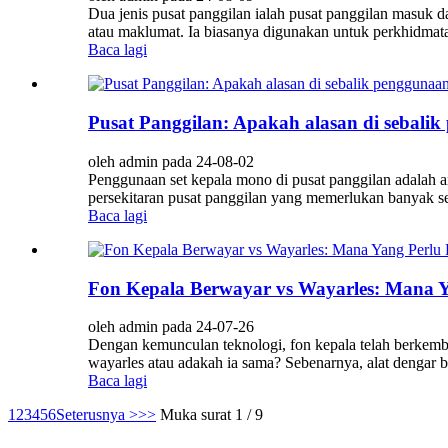
Dua jenis pusat panggilan ialah pusat panggilan masuk 
atau maklumat. Ia biasanya digunakan untuk perkhidmata
Baca lagi
Pusat Panggilan: Apakah alasan di sebalik
oleh admin pada 24-08-02
Penggunaan set kepala mono di pusat panggilan adalah a
persekitaran pusat panggilan yang memerlukan banyak set
Baca lagi
Fon Kepala Berwayar vs Wayarles: Mana Ya
oleh admin pada 24-07-26
Dengan kemunculan teknologi, fon kepala telah berkemba
wayarles atau adakah ia sama? Sebenarnya, alat dengar
Baca lagi
1
2
3
4
5
6
Seterusnya >
>>
Muka surat 1 / 9