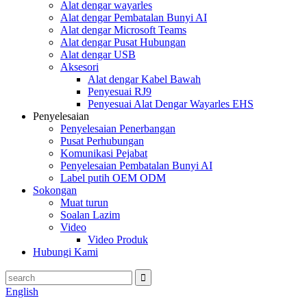
Alat dengar wayarles
Alat dengar Pembatalan Bunyi AI
Alat dengar Microsoft Teams
Alat dengar Pusat Hubungan
Alat dengar USB
Aksesori
Alat dengar Kabel Bawah
Penyesuai RJ9
Penyesuai Alat Dengar Wayarles EHS
Penyelesaian
Penyelesaian Penerbangan
Pusat Perhubungan
Komunikasi Pejabat
Penyelesaian Pembatalan Bunyi AI
Label putih OEM ODM
Sokongan
Muat turun
Soalan Lazim
Video
Video Produk
Hubungi Kami
English