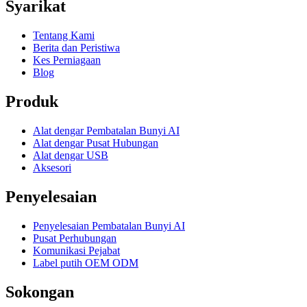
Syarikat
Tentang Kami
Berita dan Peristiwa
Kes Perniagaan
Blog
Produk
Alat dengar Pembatalan Bunyi AI
Alat dengar Pusat Hubungan
Alat dengar USB
Aksesori
Penyelesaian
Penyelesaian Pembatalan Bunyi AI
Pusat Perhubungan
Komunikasi Pejabat
Label putih OEM ODM
Sokongan