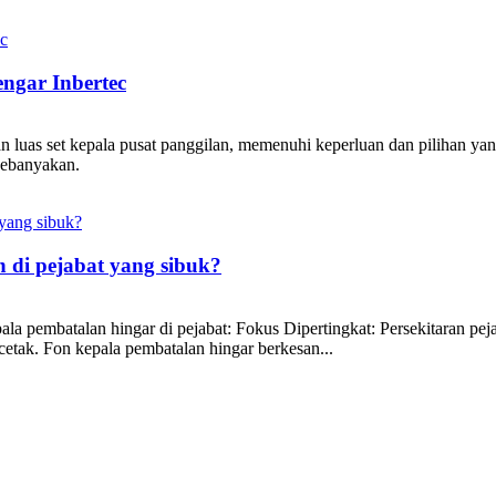
ngar Inbertec
n luas set kepala pusat panggilan, memenuhi keperluan dan pilihan ya
kebanyakan.
 di pejabat yang sibuk?
a pembatalan hingar di pejabat: Fokus Dipertingkat: Persekitaran peja
cetak. Fon kepala pembatalan hingar berkesan...