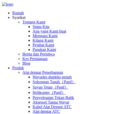
Rumah
Syarikat
Tentang Kami
Siapa Kita
Apa yang Kami buat
Mengapa Kami
Kilang Kami
Pejabat Kami
Pasukan Kami
Berita dan Peristiwa
Kes Perniagaan
Blog
Produk
Alat dengar Penerbangan
Wayarles dupleks penuh
Sokongan Tanah（Pasif）
Sayap Tetap（Pasif）
Helikopter（Pasif）
Penyelesaian Tekan Balik
Aksesori Tanpa Wayar
Kabel Alat Dengar ATC
Alat dengar ATC