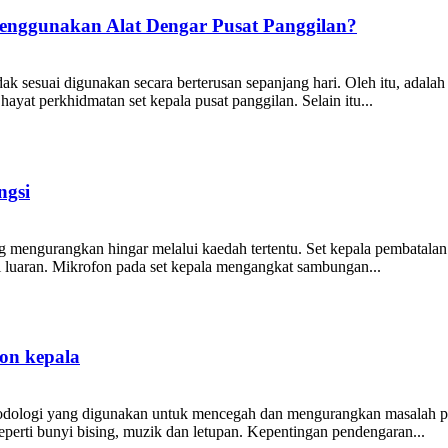
enggunakan Alat Dengar Pusat Panggilan?
idak sesuai digunakan secara berterusan sepanjang hari. Oleh itu, adal
ayat perkhidmatan set kepala pusat panggilan. Selain itu...
ngsi
yang mengurangkan hingar melalui kaedah tertentu. Set kepala pembata
yi luaran. Mikrofon pada set kepala mengangkat sambungan...
on kepala
odologi yang digunakan untuk mencegah dan mengurangkan masalah pe
seperti bunyi bising, muzik dan letupan. Kepentingan pendengaran...