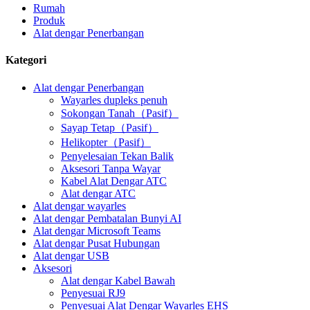
Rumah
Produk
Alat dengar Penerbangan
Kategori
Alat dengar Penerbangan
Wayarles dupleks penuh
Sokongan Tanah（Pasif）
Sayap Tetap（Pasif）
Helikopter（Pasif）
Penyelesaian Tekan Balik
Aksesori Tanpa Wayar
Kabel Alat Dengar ATC
Alat dengar ATC
Alat dengar wayarles
Alat dengar Pembatalan Bunyi AI
Alat dengar Microsoft Teams
Alat dengar Pusat Hubungan
Alat dengar USB
Aksesori
Alat dengar Kabel Bawah
Penyesuai RJ9
Penyesuai Alat Dengar Wayarles EHS