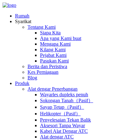
Rumah
Syarikat
Tentang Kami
Siapa Kita
Apa yang Kami buat
Mengapa Kami
Kilang Kami
Pejabat Kami
Pasukan Kami
Berita dan Peristiwa
Kes Perniagaan
Blog
Produk
Alat dengar Penerbangan
Wayarles dupleks penuh
Sokongan Tanah（Pasif）
Sayap Tetap（Pasif）
Helikopter（Pasif）
Penyelesaian Tekan Balik
Aksesori Tanpa Wayar
Kabel Alat Dengar ATC
Alat dengar ATC