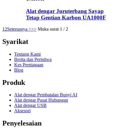
Alat dengar Juruterbang Sayap
Tetap Gentian Karbon UA1000F
1
2
Seterusnya >
>>
Muka surat 1 / 2
Syarikat
Tentang Kami
Berita dan Peristiwa
Kes Perniagaan
Blog
Produk
Alat dengar Pembatalan Bunyi AI
Alat dengar Pusat Hubungan
Alat dengar USB
Aksesori
Penyelesaian