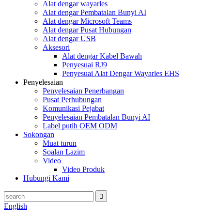
Alat dengar wayarles
Alat dengar Pembatalan Bunyi AI
Alat dengar Microsoft Teams
Alat dengar Pusat Hubungan
Alat dengar USB
Aksesori
Alat dengar Kabel Bawah
Penyesuai RJ9
Penyesuai Alat Dengar Wayarles EHS
Penyelesaian
Penyelesaian Penerbangan
Pusat Perhubungan
Komunikasi Pejabat
Penyelesaian Pembatalan Bunyi AI
Label putih OEM ODM
Sokongan
Muat turun
Soalan Lazim
Video
Video Produk
Hubungi Kami
English