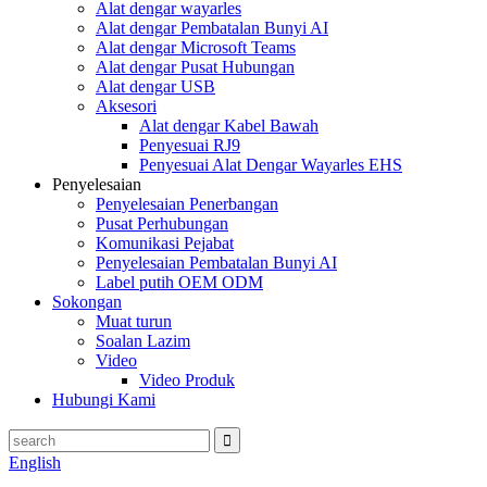
Alat dengar wayarles
Alat dengar Pembatalan Bunyi AI
Alat dengar Microsoft Teams
Alat dengar Pusat Hubungan
Alat dengar USB
Aksesori
Alat dengar Kabel Bawah
Penyesuai RJ9
Penyesuai Alat Dengar Wayarles EHS
Penyelesaian
Penyelesaian Penerbangan
Pusat Perhubungan
Komunikasi Pejabat
Penyelesaian Pembatalan Bunyi AI
Label putih OEM ODM
Sokongan
Muat turun
Soalan Lazim
Video
Video Produk
Hubungi Kami
English