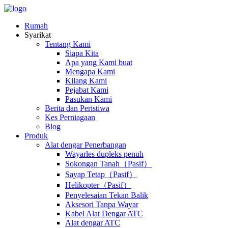
Rumah
Syarikat
Tentang Kami
Siapa Kita
Apa yang Kami buat
Mengapa Kami
Kilang Kami
Pejabat Kami
Pasukan Kami
Berita dan Peristiwa
Kes Perniagaan
Blog
Produk
Alat dengar Penerbangan
Wayarles dupleks penuh
Sokongan Tanah（Pasif）
Sayap Tetap（Pasif）
Helikopter（Pasif）
Penyelesaian Tekan Balik
Aksesori Tanpa Wayar
Kabel Alat Dengar ATC
Alat dengar ATC