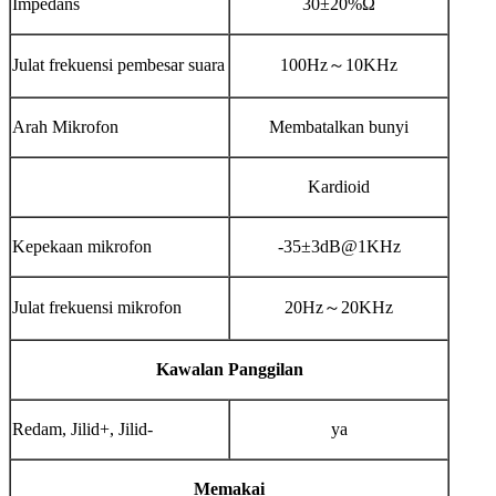
Impedans
30±20%Ω
Julat frekuensi pembesar suara
100Hz～10KHz
Arah Mikrofon
Membatalkan bunyi
Kardioid
Kepekaan mikrofon
-35±3dB@1KHz
Julat frekuensi mikrofon
20Hz～20KHz
Kawalan Panggilan
Redam, Jilid+, Jilid-
ya
Memakai