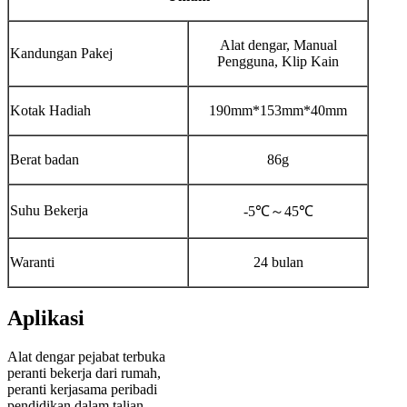
Alat dengar, Manual
Kandungan Pakej
Pengguna, Klip Kain
Kotak Hadiah
190mm*153mm*40mm
Berat badan
86g
Suhu Bekerja
-5℃～45℃
Waranti
24 bulan
Aplikasi
Alat dengar pejabat terbuka
peranti bekerja dari rumah,
peranti kerjasama peribadi
pendidikan dalam talian