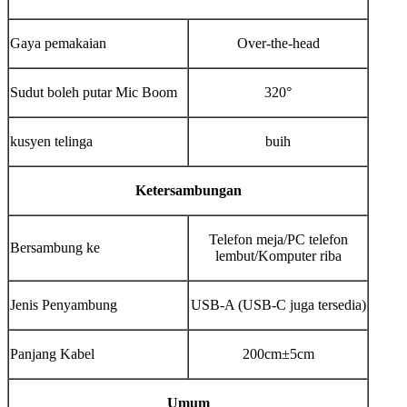
Gaya pemakaian
Over-the-head
Sudut boleh putar Mic Boom
320°
kusyen telinga
buih
Ketersambungan
Telefon meja/PC telefon
Bersambung ke
lembut/Komputer riba
Jenis Penyambung
USB-A (USB-C juga tersedia)
Panjang Kabel
200cm±5cm
Umum